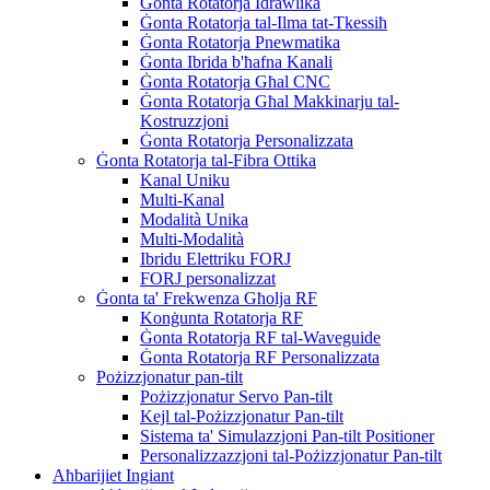
Ġonta Rotatorja Idrawlika
Ġonta Rotatorja tal-Ilma tat-Tkessiħ
Ġonta Rotatorja Pnewmatika
Ġonta Ibrida b'ħafna Kanali
Ġonta Rotatorja Għal CNC
Ġonta Rotatorja Għal Makkinarju tal-
Kostruzzjoni
Ġonta Rotatorja Personalizzata
Ġonta Rotatorja tal-Fibra Ottika
Kanal Uniku
Multi-Kanal
Modalità Unika
Multi-Modalità
Ibridu Elettriku FORJ
FORJ personalizzat
Ġonta ta' Frekwenza Għolja RF
Konġunta Rotatorja RF
Ġonta Rotatorja RF tal-Waveguide
Ġonta Rotatorja RF Personalizzata
Pożizzjonatur pan-tilt
Pożizzjonatur Servo Pan-tilt
Kejl tal-Pożizzjonatur Pan-tilt
Sistema ta' Simulazzjoni Pan-tilt Positioner
Personalizzazzjoni tal-Pożizzjonatur Pan-tilt
Aħbarijiet Ingiant