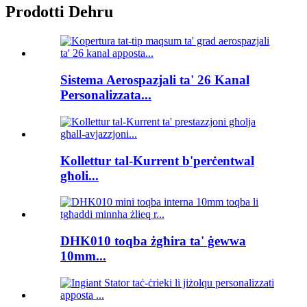
Prodotti Dehru
Sistema Aerospazjali ta' 26 Kanal
Personalizzata...
Kollettur tal-Kurrent b'perċentwal
għoli...
DHK010 toqba żgħira ta' ġewwa
10mm...