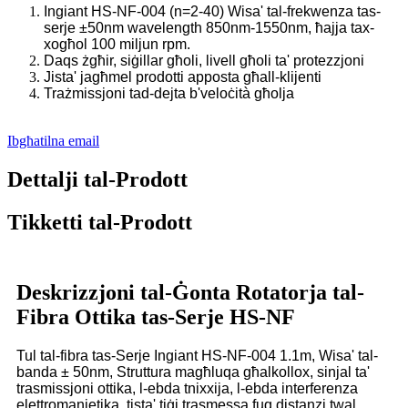
Ingiant HS-NF-004 (n=2-40) Wisa' tal-frekwenza tas-
serje ±50nm wavelength 850nm-1550nm, ħajja tax-
xogħol 100 miljun rpm.
Daqs żgħir, siġillar għoli, livell għoli ta' protezzjoni
Jista' jagħmel prodotti apposta għall-klijenti
Trażmissjoni tad-dejta b'veloċità għolja
Ibgħatilna email
Dettalji tal-Prodott
Tikketti tal-Prodott
Deskrizzjoni tal-Ġonta Rotatorja tal-
Fibra Ottika tas-Serje HS-NF
Tul tal-fibra tas-Serje Ingiant HS-NF-004 1.1m, Wisa' tal-
banda ± 50nm, Struttura magħluqa għalkollox, sinjal ta'
trasmissjoni ottika, l-ebda tnixxija, l-ebda interferenza
elettromanjetika, tista' tiġi trasmessa fuq distanzi twal.