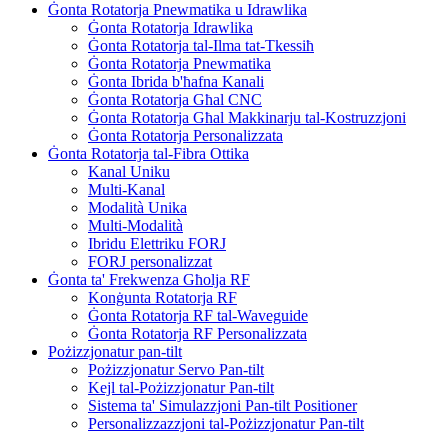
Ġonta Rotatorja Pnewmatika u Idrawlika
Ġonta Rotatorja Idrawlika
Ġonta Rotatorja tal-Ilma tat-Tkessiħ
Ġonta Rotatorja Pnewmatika
Ġonta Ibrida b'ħafna Kanali
Ġonta Rotatorja Għal CNC
Ġonta Rotatorja Għal Makkinarju tal-Kostruzzjoni
Ġonta Rotatorja Personalizzata
Ġonta Rotatorja tal-Fibra Ottika
Kanal Uniku
Multi-Kanal
Modalità Unika
Multi-Modalità
Ibridu Elettriku FORJ
FORJ personalizzat
Ġonta ta' Frekwenza Għolja RF
Konġunta Rotatorja RF
Ġonta Rotatorja RF tal-Waveguide
Ġonta Rotatorja RF Personalizzata
Pożizzjonatur pan-tilt
Pożizzjonatur Servo Pan-tilt
Kejl tal-Pożizzjonatur Pan-tilt
Sistema ta' Simulazzjoni Pan-tilt Positioner
Personalizzazzjoni tal-Pożizzjonatur Pan-tilt