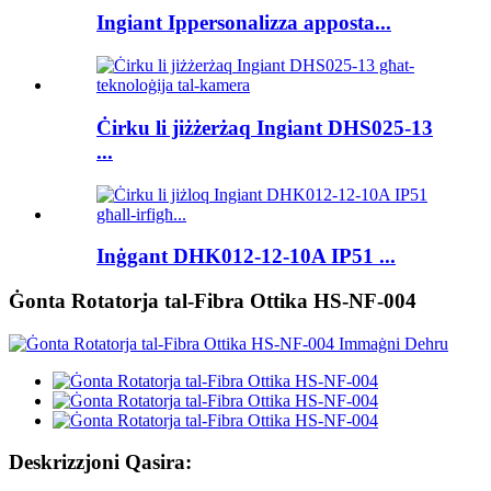
Ingiant Ippersonalizza apposta...
Ċirku li jiżżerżaq Ingiant DHS025-13
...
Inġgant DHK012-12-10A IP51 ...
Ġonta Rotatorja tal-Fibra Ottika HS-NF-004
Deskrizzjoni Qasira: