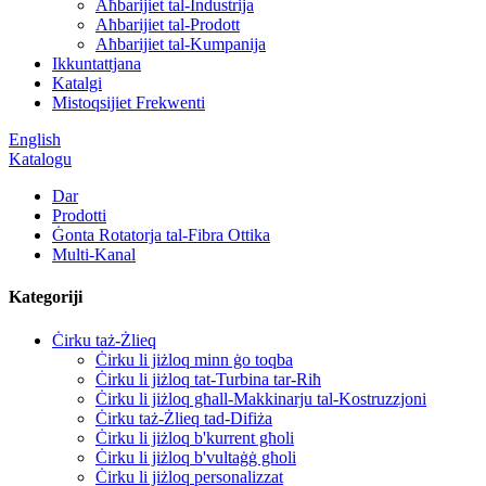
Aħbarijiet tal-Industrija
Aħbarijiet tal-Prodott
Aħbarijiet tal-Kumpanija
Ikkuntattjana
Katalgi
Mistoqsijiet Frekwenti
English
Katalogu
Dar
Prodotti
Ġonta Rotatorja tal-Fibra Ottika
Multi-Kanal
Kategoriji
Ċirku taż-Żlieq
Ċirku li jiżloq minn ġo toqba
Ċirku li jiżloq tat-Turbina tar-Riħ
Ċirku li jiżloq għall-Makkinarju tal-Kostruzzjoni
Ċirku taż-Żlieq tad-Difiża
Ċirku li jiżloq b'kurrent għoli
Ċirku li jiżloq b'vultaġġ għoli
Ċirku li jiżloq personalizzat