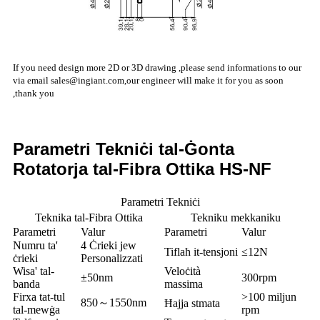
If you need design more 2D or 3D drawing ,please send informations to our
via email
sales@ingiant.com
,our engineer will make it for you as soon
,thank you
Parametri Tekniċi tal-Ġonta
Rotatorja tal-Fibra Ottika HS-NF
Parametri Tekniċi
Teknika tal-Fibra Ottika
Tekniku mekkaniku
Parametri
Valur
Parametri
Valur
Numru ta'
4 Ċrieki jew
Tiflaħ it-tensjoni
≤12N
ċrieki
Personalizzati
Wisa' tal-
Veloċità
±50nm
300rpm
banda
massima
Firxa tat-tul
>100 miljun
850～1550nm
Ħajja stmata
tal-mewġa
rpm