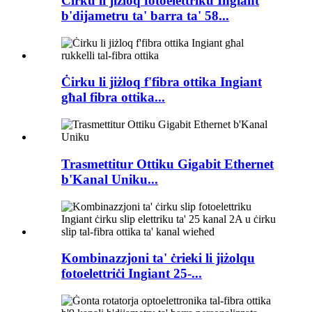
Ċirku li jiżloq fotoelettriku Ingiant
b'dijametru ta' barra ta' 58...
Ċirku li jiżloq f'fibra ottika Ingiant
għal fibra ottika...
Trasmettitur Ottiku Gigabit Ethernet
b'Kanal Uniku...
Kombinazzjoni ta' ċrieki li jiżolqu
fotoelettriċi Ingiant 25-...