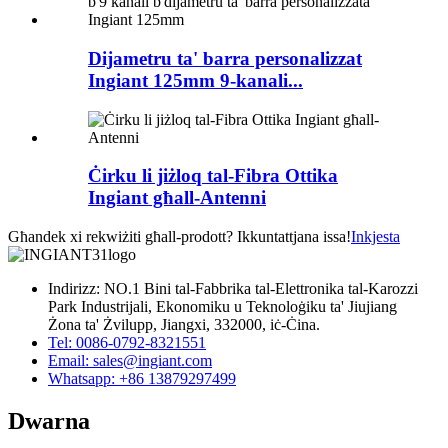
Dijametru ta' barra personalizzat
Ingiant 125mm 9-kanali...
Ċirku li jiżloq tal-Fibra Ottika
Ingiant għall-Antenni
Għandek xi rekwiżiti għall-prodott? Ikkuntattjana issa!
Inkjesta
Indirizz: NO.1 Bini tal-Fabbrika tal-Elettronika tal-Karozzi
Park Industrijali, Ekonomiku u Teknoloġiku ta' Jiujiang
Żona ta' Żvilupp, Jiangxi, 332000, iċ-Ċina.
Tel: 0086-0792-8321551
Email:
sales@ingiant.com
Whatsapp: +86 13879297499
Dwarna