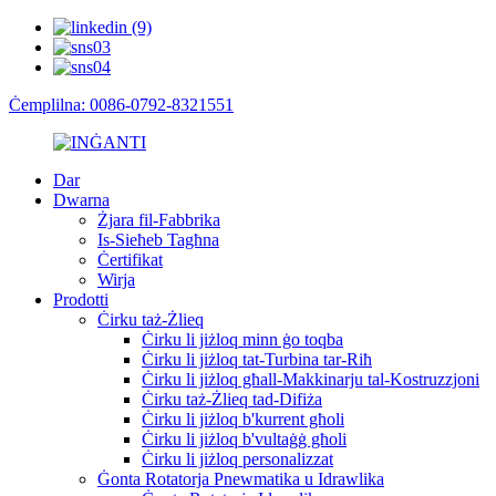
Ċemplilna: 0086-0792-8321551
Dar
Dwarna
Żjara fil-Fabbrika
Is-Sieħeb Tagħna
Ċertifikat
Wirja
Prodotti
Ċirku taż-Żlieq
Ċirku li jiżloq minn ġo toqba
Ċirku li jiżloq tat-Turbina tar-Riħ
Ċirku li jiżloq għall-Makkinarju tal-Kostruzzjoni
Ċirku taż-Żlieq tad-Difiża
Ċirku li jiżloq b'kurrent għoli
Ċirku li jiżloq b'vultaġġ għoli
Ċirku li jiżloq personalizzat
Ġonta Rotatorja Pnewmatika u Idrawlika