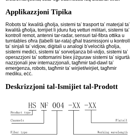
Applikazzjoni Tipika
Robots ta' kwalità għolja, sistemi ta' trasport ta' materjal ta'
kwalità għolja, torrijiet li jduru fuq vetturi militari, sistemi ta'
kontroll remot, antenni tar-radar, sensuri tal-fibra ottika u
turntables oħra (tabelli tar-rata) għal trasmissjoni u kontroll
ta' sinjali ta' vidjow, diġitali u analogi b'veloċità għolja,
sistemi mediċi, sistemi ta' sorveljanza bil-vidjo, sistemi ta'
operazzjoni ta' sottomarini biex jiżguraw sistemi ta' sigurtà
nazzjonali jew internazzjonali, tagħmir tad-dawl ta'
emerġenza, robots, tagħmir ta' wirjiet/wirjiet, tagħmir
mediku, eċċ.
Deskrizzjoni tal-Ismijiet tal-Prodott