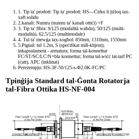
1. Tip ta' prodott: Tip ta' prodott: HS—Ċirku li jiżloq tax-
xaft solidu
2.kanali: Numru (numru ta' kanali ottiċi) +F
3. Tip ta' fibra: 9/125 (modalità waħda), 50/125 (multi-
modalità), 62.5/125 (multimodale)
4. Tul ta' mewġa tax-xogħol: 850nm, 1310nm, 1550nm
5.Pigtail: tul 1.2m, S (speċifikat mill-klijent);
inkapsulament - armatura; forma tal-konnettur
FC/ST/SC/LC/N=bla konnettur; forma tal-wiċċ tat-tarf PC
(ċatt), APC (inklinat)
Pereżempju: HS-3F-50/125-s-Φ2.0K-FC/PC
Tpinġija Standard tal-Ġonta Rotatorja
tal-Fibra Ottika HS-NF-004