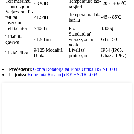
Telf massimu
Temperatura tax-
-20～＋60℃
<3.5dB
ta' inserzjoni
xogħol
Varjazzjoni fit-
Temperatura tal-
-45～85℃
telf tal-
<1.5dB
ħażna
inserzjoni
Telf ta' ritorn
≥40dB
Piż
1300g
Standard ta'
Tiflaħ il-
≤12dBm
vibrazzjoni u
GBJ150
qawwa
xokk
9/125 Modalità
Livell ta'
IP54 (IP65,
Tip ta' Fibra
Unika
protezzjoni
Għażla IP67)
Preċedenti:
Ġonta Rotatorja tal-Fibra Ottika HS-NF-003
Li jmiss:
Konġunta Rotatorja RF HS-1RJ-003