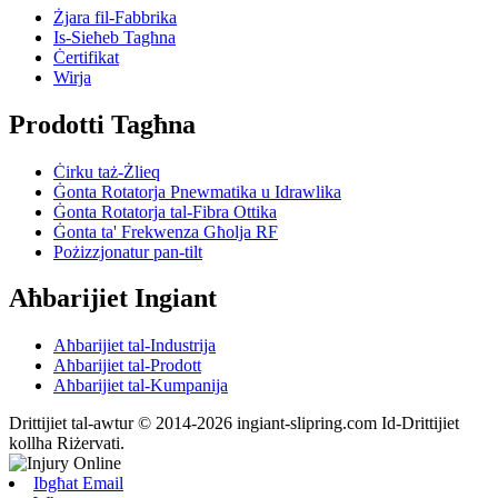
Żjara fil-Fabbrika
Is-Sieħeb Tagħna
Ċertifikat
Wirja
Prodotti Tagħna
Ċirku taż-Żlieq
Ġonta Rotatorja Pnewmatika u Idrawlika
Ġonta Rotatorja tal-Fibra Ottika
Ġonta ta' Frekwenza Għolja RF
Pożizzjonatur pan-tilt
Aħbarijiet Ingiant
Aħbarijiet tal-Industrija
Aħbarijiet tal-Prodott
Aħbarijiet tal-Kumpanija
Drittijiet tal-awtur © 2014-2026 ingiant-slipring.com Id-Drittijiet
kollha Riżervati.
Ibgħat Email