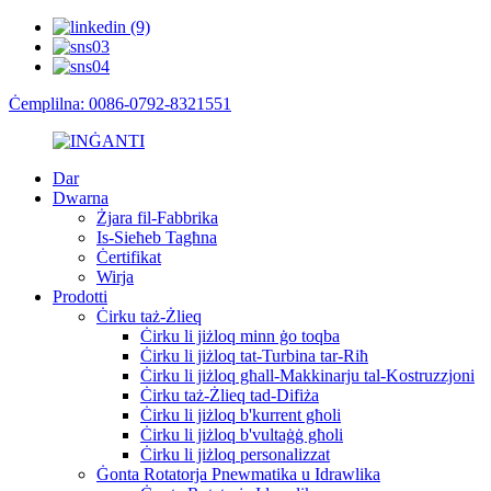
Ċemplilna: 0086-0792-8321551
Dar
Dwarna
Żjara fil-Fabbrika
Is-Sieħeb Tagħna
Ċertifikat
Wirja
Prodotti
Ċirku taż-Żlieq
Ċirku li jiżloq minn ġo toqba
Ċirku li jiżloq tat-Turbina tar-Riħ
Ċirku li jiżloq għall-Makkinarju tal-Kostruzzjoni
Ċirku taż-Żlieq tad-Difiża
Ċirku li jiżloq b'kurrent għoli
Ċirku li jiżloq b'vultaġġ għoli
Ċirku li jiżloq personalizzat
Ġonta Rotatorja Pnewmatika u Idrawlika