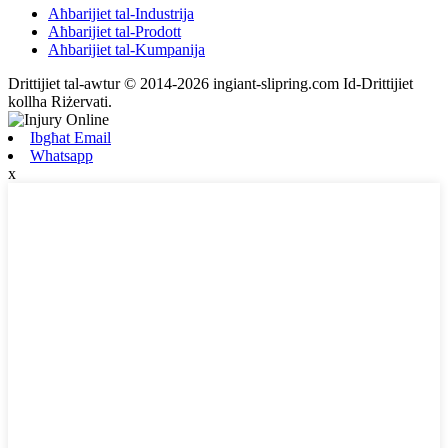
Aħbarijiet tal-Industrija
Aħbarijiet tal-Prodott
Aħbarijiet tal-Kumpanija
Drittijiet tal-awtur © 2014-2026 ingiant-slipring.com Id-Drittijiet
kollha Riżervati.
Ibgħat Email
Whatsapp
x