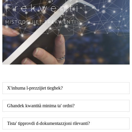
Frekwenti
MISTOQSIJIET FREKWENTI
X'inhuma l-prezzijiet tiegħek?
Għandek kwantità minima ta' ordni?
Tista' tipprovdi d-dokumentazzjoni rilevanti?