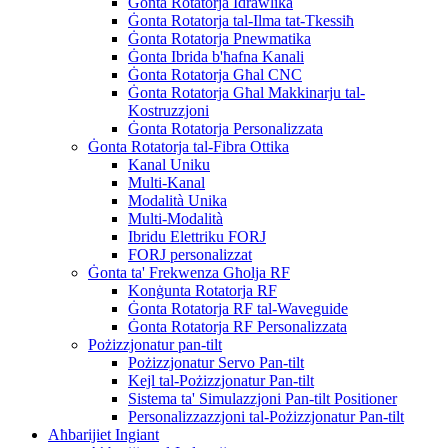
Ġonta Rotatorja Idrawlika
Ġonta Rotatorja tal-Ilma tat-Tkessiħ
Ġonta Rotatorja Pnewmatika
Ġonta Ibrida b'ħafna Kanali
Ġonta Rotatorja Għal CNC
Ġonta Rotatorja Għal Makkinarju tal-
Kostruzzjoni
Ġonta Rotatorja Personalizzata
Ġonta Rotatorja tal-Fibra Ottika
Kanal Uniku
Multi-Kanal
Modalità Unika
Multi-Modalità
Ibridu Elettriku FORJ
FORJ personalizzat
Ġonta ta' Frekwenza Għolja RF
Konġunta Rotatorja RF
Ġonta Rotatorja RF tal-Waveguide
Ġonta Rotatorja RF Personalizzata
Pożizzjonatur pan-tilt
Pożizzjonatur Servo Pan-tilt
Kejl tal-Pożizzjonatur Pan-tilt
Sistema ta' Simulazzjoni Pan-tilt Positioner
Personalizzazzjoni tal-Pożizzjonatur Pan-tilt
Aħbarijiet Ingiant