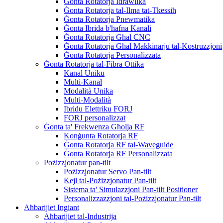
Ġonta Rotatorja Idrawlika
Ġonta Rotatorja tal-Ilma tat-Tkessiħ
Ġonta Rotatorja Pnewmatika
Ġonta Ibrida b'ħafna Kanali
Ġonta Rotatorja Għal CNC
Ġonta Rotatorja Għal Makkinarju tal-Kostruzzjoni
Ġonta Rotatorja Personalizzata
Ġonta Rotatorja tal-Fibra Ottika
Kanal Uniku
Multi-Kanal
Modalità Unika
Multi-Modalità
Ibridu Elettriku FORJ
FORJ personalizzat
Ġonta ta' Frekwenza Għolja RF
Konġunta Rotatorja RF
Ġonta Rotatorja RF tal-Waveguide
Ġonta Rotatorja RF Personalizzata
Pożizzjonatur pan-tilt
Pożizzjonatur Servo Pan-tilt
Kejl tal-Pożizzjonatur Pan-tilt
Sistema ta' Simulazzjoni Pan-tilt Positioner
Personalizzazzjoni tal-Pożizzjonatur Pan-tilt
Aħbarijiet Ingiant
Aħbarijiet tal-Industrija