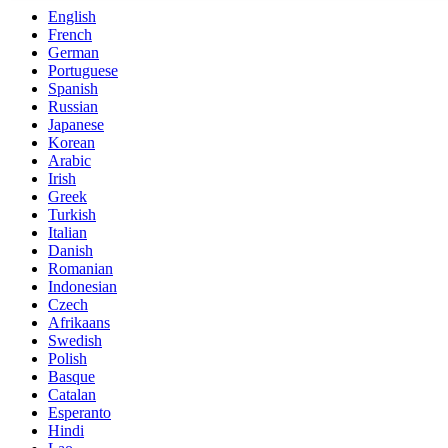
English
French
German
Portuguese
Spanish
Russian
Japanese
Korean
Arabic
Irish
Greek
Turkish
Italian
Danish
Romanian
Indonesian
Czech
Afrikaans
Swedish
Polish
Basque
Catalan
Esperanto
Hindi