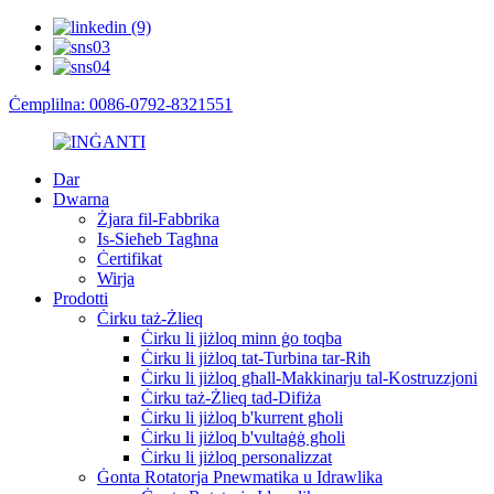
Ċemplilna: 0086-0792-8321551
Dar
Dwarna
Żjara fil-Fabbrika
Is-Sieħeb Tagħna
Ċertifikat
Wirja
Prodotti
Ċirku taż-Żlieq
Ċirku li jiżloq minn ġo toqba
Ċirku li jiżloq tat-Turbina tar-Riħ
Ċirku li jiżloq għall-Makkinarju tal-Kostruzzjoni
Ċirku taż-Żlieq tad-Difiża
Ċirku li jiżloq b'kurrent għoli
Ċirku li jiżloq b'vultaġġ għoli
Ċirku li jiżloq personalizzat
Ġonta Rotatorja Pnewmatika u Idrawlika