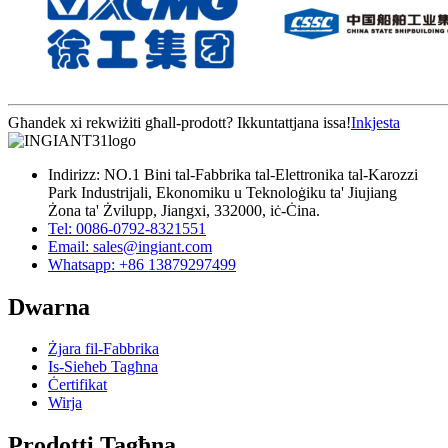
Għandek xi rekwiżiti għall-prodott? Ikkuntattjana issa!
Inkjesta
Indirizz: NO.1 Bini tal-Fabbrika tal-Elettronika tal-Karozzi
Park Industrijali, Ekonomiku u Teknoloġiku ta' Jiujiang
Żona ta' Żvilupp, Jiangxi, 332000, iċ-Ċina.
Tel: 0086-0792-8321551
Email:
sales@ingiant.com
Whatsapp: +86 13879297499
Dwarna
Żjara fil-Fabbrika
Is-Sieħeb Tagħna
Ċertifikat
Wirja
Prodotti Tagħna