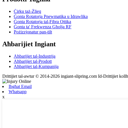
Ċirku taż-Żlieq
Ġonta Rotatorja Pnewmatika u Idrawlika
Ġonta Rotatorja tal-Fibra Ottika
Ġonta ta' Frekwenza Għolja RF
Pożizzjonatur pan-tilt
Aħbarijiet Ingiant
Aħbarijiet tal-Industrija
Aħbarijiet tal-Prodott
Aħbarijiet tal-Kumpanija
Drittijiet tal-awtur © 2014-2026 ingiant-slipring.com Id-Drittijiet koll
Ibgħat Email
Whatsapp
x