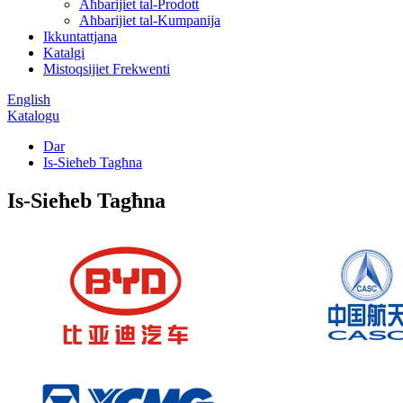
Aħbarijiet tal-Prodott
Aħbarijiet tal-Kumpanija
Ikkuntattjana
Katalgi
Mistoqsijiet Frekwenti
English
Katalogu
Dar
Is-Sieħeb Tagħna
Is-Sieħeb Tagħna