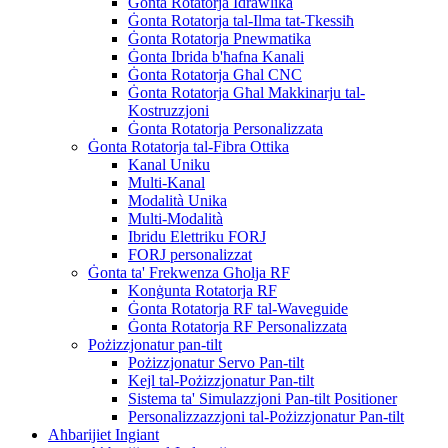
Ġonta Rotatorja Idrawlika
Ġonta Rotatorja tal-Ilma tat-Tkessiħ
Ġonta Rotatorja Pnewmatika
Ġonta Ibrida b'ħafna Kanali
Ġonta Rotatorja Għal CNC
Ġonta Rotatorja Għal Makkinarju tal-
Kostruzzjoni
Ġonta Rotatorja Personalizzata
Ġonta Rotatorja tal-Fibra Ottika
Kanal Uniku
Multi-Kanal
Modalità Unika
Multi-Modalità
Ibridu Elettriku FORJ
FORJ personalizzat
Ġonta ta' Frekwenza Għolja RF
Konġunta Rotatorja RF
Ġonta Rotatorja RF tal-Waveguide
Ġonta Rotatorja RF Personalizzata
Pożizzjonatur pan-tilt
Pożizzjonatur Servo Pan-tilt
Kejl tal-Pożizzjonatur Pan-tilt
Sistema ta' Simulazzjoni Pan-tilt Positioner
Personalizzazzjoni tal-Pożizzjonatur Pan-tilt
Aħbarijiet Ingiant