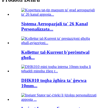
Sistema Aerospazjali ta' 26 Kanal
Personalizzata...
Kollettur tal-Kurrent b'perċentwal
għoli...
DHK010 toqba żgħira ta' ġewwa
10mm...