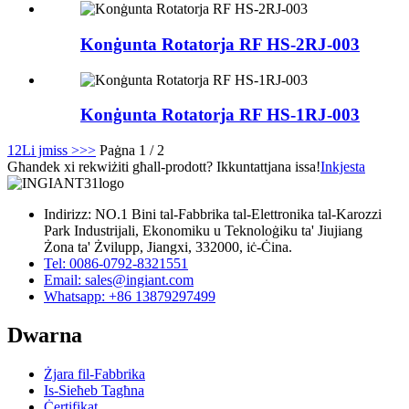
Konġunta Rotatorja RF HS-2RJ-003
Konġunta Rotatorja RF HS-1RJ-003
1
2
Li jmiss >
>>
Paġna 1 / 2
Għandek xi rekwiżiti għall-prodott? Ikkuntattjana issa!
Inkjesta
Indirizz: NO.1 Bini tal-Fabbrika tal-Elettronika tal-Karozzi
Park Industrijali, Ekonomiku u Teknoloġiku ta' Jiujiang
Żona ta' Żvilupp, Jiangxi, 332000, iċ-Ċina.
Tel: 0086-0792-8321551
Email:
sales@ingiant.com
Whatsapp: +86 13879297499
Dwarna
Żjara fil-Fabbrika
Is-Sieħeb Tagħna
Ċertifikat