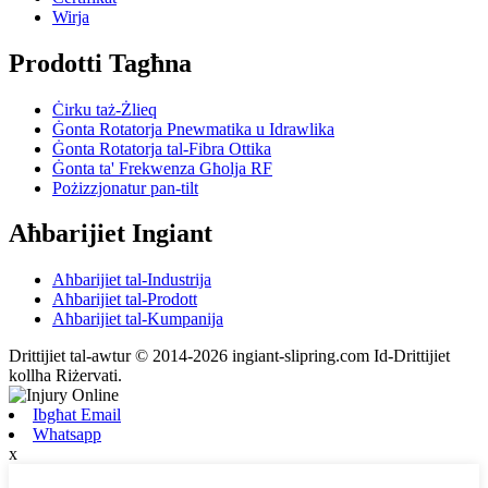
Wirja
Prodotti Tagħna
Ċirku taż-Żlieq
Ġonta Rotatorja Pnewmatika u Idrawlika
Ġonta Rotatorja tal-Fibra Ottika
Ġonta ta' Frekwenza Għolja RF
Pożizzjonatur pan-tilt
Aħbarijiet Ingiant
Aħbarijiet tal-Industrija
Aħbarijiet tal-Prodott
Aħbarijiet tal-Kumpanija
Drittijiet tal-awtur © 2014-2026 ingiant-slipring.com Id-Drittijiet
kollha Riżervati.
Ibgħat Email
Whatsapp
x