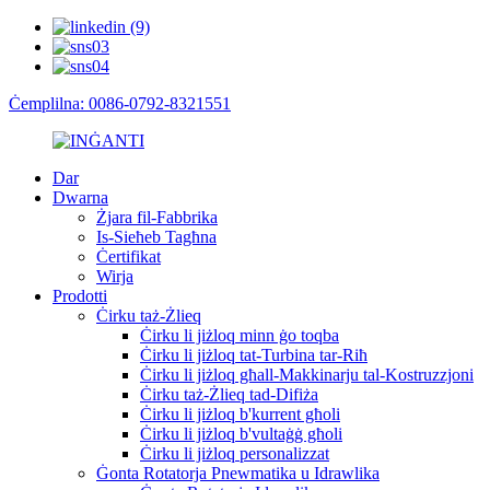
Ċemplilna: 0086-0792-8321551
Dar
Dwarna
Żjara fil-Fabbrika
Is-Sieħeb Tagħna
Ċertifikat
Wirja
Prodotti
Ċirku taż-Żlieq
Ċirku li jiżloq minn ġo toqba
Ċirku li jiżloq tat-Turbina tar-Riħ
Ċirku li jiżloq għall-Makkinarju tal-Kostruzzjoni
Ċirku taż-Żlieq tad-Difiża
Ċirku li jiżloq b'kurrent għoli
Ċirku li jiżloq b'vultaġġ għoli
Ċirku li jiżloq personalizzat
Ġonta Rotatorja Pnewmatika u Idrawlika