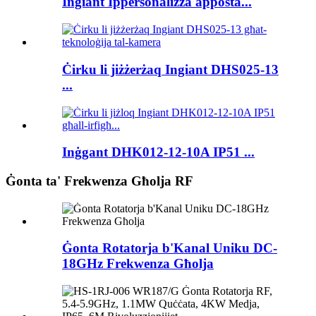
Ingiant Ippersonalizza apposta...
Ċirku li jiżżerżaq Ingiant DHS025-13
...
Inġgant DHK012-12-10A IP51 ...
Ġonta ta' Frekwenza Għolja RF
Ġonta Rotatorja b'Kanal Uniku DC-
18GHz Frekwenza Għolja