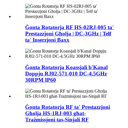
Ġonta Rotatorja RF HS-02RJ-005 ta'
Prestazzjoni Għolja | DC-3GHz | Telf
ta' Inserzjoni Baxx
Ġonta Rotatorja Koassjali b'Kanal
Doppju RJ02-571-010 DC-4.5GHz
30RPM IP60
Ġonta Rotatorja RF ta' Prestazzjoni
Għolja HS-1RJ-003 għat-
Trażmissjoni tas-Sinjali RF