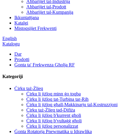
Aħbarijiet tal-Industrija
Aħbarijiet tal-Prodott
Aħbarijiet tal-Kumpanija
Ikkuntattjana
Katalgi
Mistoqsijiet Frekwenti
English
Katalogu
Dar
Prodotti
Ġonta ta' Frekwenza Għolja RF
Kategoriji
Ċirku taż-Żlieq
Ċirku li jiżloq minn ġo toqba
Ċirku li jiżloq tat-Turbina tar-Riħ
Ċirku li jiżloq għall-Makkinarju tal-Kostruzzjoni
Ċirku taż-Żlieq tad-Difiża
Ċirku li jiżloq b'kurrent għoli
Ċirku li jiżloq b'vultaġġ għoli
Ċirku li jiżloq personalizzat
Ġonta Rotatorja Pnewmatika u Idrawlika