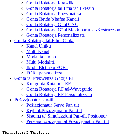
Ġonta Rotatorja Idrawlika
Ġonta Rotatorja tal-Ilma tat-Tkessiħ
Ġonta Rotatorja Pnewmatika
Ġonta Ibrida b'ħafna Kanali
Ġonta Rotatorja Għal CNC
Ġonta Rotatorja Għal Makkinarju tal-Kostruzzjoni
Ġonta Rotatorja Personalizzata
Ġonta Rotatorja tal-Fibra Ottika
Kanal Uniku
Multi-Kanal
Modalità Unika
Multi-Modalità
Ibridu Elettriku FORJ
FORJ personalizzat
Ġonta ta' Frekwenza Għolja RF
Konġunta Rotatorja RF
Ġonta Rotatorja RF tal-Waveguide
Ġonta Rotatorja RF Personalizzata
Pożizzjonatur pan-tilt
Pożizzjonatur Servo Pan-tilt
Kejl tal-Pożizzjonatur Pan-tilt
Sistema ta' Simulazzjoni Pan-tilt Positioner
Personalizzazzjoni tal-Pożizzjonatur Pan-tilt
Prodotti Dehru