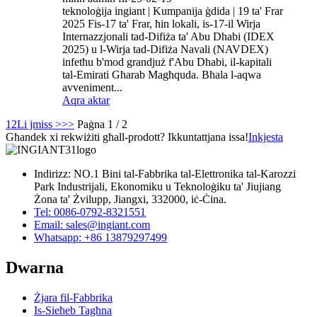
teknoloġija ingiant | Kumpanija ġdida | 19 ta' Frar
2025 Fis-17 ta' Frar, ħin lokali, is-17-il Wirja
Internazzjonali tad-Difiża ta' Abu Dhabi (IDEX
2025) u l-Wirja tad-Difiża Navali (NAVDEX)
infetħu b'mod grandjuż f'Abu Dhabi, il-kapitali
tal-Emirati Għarab Magħquda. Bħala l-aqwa
avveniment...
Aqra aktar
1
2
Li jmiss >
>>
Paġna 1 / 2
Għandek xi rekwiżiti għall-prodott? Ikkuntattjana issa!
Inkjesta
Indirizz: NO.1 Bini tal-Fabbrika tal-Elettronika tal-Karozzi
Park Industrijali, Ekonomiku u Teknoloġiku ta' Jiujiang
Żona ta' Żvilupp, Jiangxi, 332000, iċ-Ċina.
Tel: 0086-0792-8321551
Email:
sales@ingiant.com
Whatsapp: +86 13879297499
Dwarna
Żjara fil-Fabbrika
Is-Sieħeb Tagħna