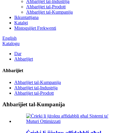
Aħbarijiet tal-Industrija
Aħbarijiet tal-Prodott
Aħbarijiet tal-Kumpanija
Ikkuntattjana
Katalgi
Mistoqsijiet Frekwenti
English
Katalogu
Dar
Aħbarijiet
Aħbarijiet
Aħbarijiet tal-Kumpanija
Aħbarijiet tal-Industrija
Aħbarijiet tal-Prodott
Aħbarijiet tal-Kumpanija
Ċrieki li jiżolqu affidabbli għal