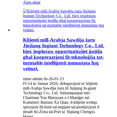
Aqra aktar
Klijenti mill-Arabja Sawdija żaru
Jiujiang Ingiant Technology Co., Ltd.
biex jesploraw opportunitajiet ġodda
għal kooperazzjoni fit-teknoloġija tat-
turntable intelliġenti mmuntata fuq
vetturi.
minn admin fis-26-01-15
Fl-14 ta' Jannar 2026, delegazzjoni ta' klijenti
mill-Arabja Sawdija żaru lil Jiujiang In-giant
Technology Co., Ltd. Akkumpanjati miċ-
Chairman You Manyuan u l-Maniġer tal-
Kummerċ Barrani Xu Qian, il-klijenti wettqu
spezzjoni fil-fond tal-impjant tal-produzzjoni li
jinsab fiż-Żona tal-Port ta' Jiujiang Chengxi.
Huma...