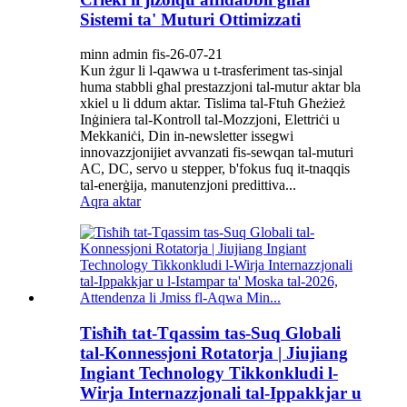
Sistemi ta' Muturi Ottimizzati
minn admin fis-26-07-21
Kun żgur li l-qawwa u t-trasferiment tas-sinjal
huma stabbli għal prestazzjoni tal-mutur aktar bla
xkiel u li ddum aktar. Tislima tal-Ftuħ Għeżież
Inġiniera tal-Kontroll tal-Mozzjoni, Elettriċi u
Mekkaniċi, Din in-newsletter issegwi
innovazzjonijiet avvanzati fis-sewqan tal-muturi
AC, DC, servo u stepper, b'fokus fuq it-tnaqqis
tal-enerġija, manutenzjoni predittiva...
Aqra aktar
Tisħiħ tat-Tqassim tas-Suq Globali
tal-Konnessjoni Rotatorja | Jiujiang
Ingiant Technology Tikkonkludi l-
Wirja Internazzjonali tal-Ippakkjar u