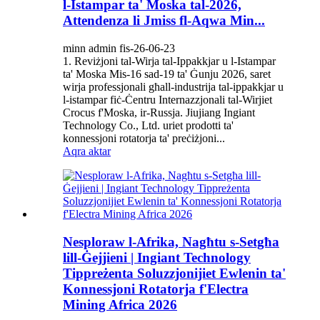
l-Istampar ta' Moska tal-2026,
Attendenza li Jmiss fl-Aqwa Min...
minn admin fis-26-06-23
1. Reviżjoni tal-Wirja tal-Ippakkjar u l-Istampar
ta' Moska Mis-16 sad-19 ta' Ġunju 2026, saret
wirja professjonali għall-industrija tal-ippakkjar u
l-istampar fiċ-Ċentru Internazzjonali tal-Wirjiet
Crocus f'Moska, ir-Russja. Jiujiang Ingiant
Technology Co., Ltd. uriet prodotti ta'
konnessjoni rotatorja ta' preċiżjoni...
Aqra aktar
Nesploraw l-Afrika, Nagħtu s-Setgħa
lill-Ġejjieni | Ingiant Technology
Tippreżenta Soluzzjonijiet Ewlenin ta'
Konnessjoni Rotatorja f'Electra
Mining Africa 2026