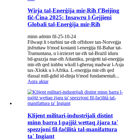
Wirja tal-Enerġija mir-Riħ f'Beijing
fiċ-Ċina 2025: Insawru l-Ġejjieni
Globali tal-Enerġija mir-Riħ
minn admin fil-25-10-24
Filwaqt li t-turbini tar-riħ offshore tan-Norveġja
jisfruttaw b'mod kostanti l-enerġija fil-Baħar tat-
Tramuntana, u l-irziezet tar-riħ tal-Brażil iduru
bil-grazzja mar-riħ Atlantiku, proġetti tal-enerġija
mir-riħ qed irabbu wkoll l-għeruq madwar l-Asja
tax-Xlokk u l-Afrika. L-enerġija mir-riħ qed
tfassal mill-ġdid id-dinja b'mod fundamentali...
Aqra aktar
Klijent militari-industrijali distint
minn barra l-pajjiż wettaq żjara ta'
spezzjoni fil-faċilità tal-manifattura
ta' Ingiant