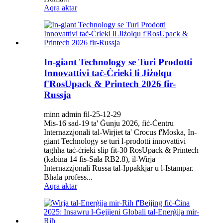
Aqra aktar
In-giant Technology se Turi Prodotti
Innovattivi taċ-Ċrieki li Jiżolqu
f'RosUpack & Printech 2026 fir-
Russja
minn admin fil-25-12-29
Mis-16 sad-19 ta' Ġunju 2026, fiċ-Ċentru
Internazzjonali tal-Wirjiet ta' Crocus f'Moska, In-
giant Technology se turi l-prodotti innovattivi
tagħha taċ-ċrieki slip fit-30 RosUpack & Printech
(kabina 14 fis-Sala RB2.8), il-Wirja
Internazzjonali Russa tal-Ippakkjar u l-Istampar.
Bħala profess...
Aqra aktar