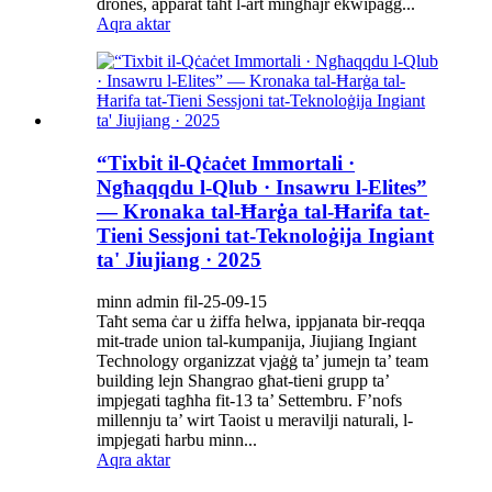
drones, apparat taħt l-art mingħajr ekwipaġġ...
Aqra aktar
“Tixbit il-Qċaċet Immortali ·
Ngħaqqdu l-Qlub · Insawru l-Elites”
— Kronaka tal-Ħarġa tal-Ħarifa tat-
Tieni Sessjoni tat-Teknoloġija Ingiant
ta' Jiujiang · 2025
minn admin fil-25-09-15
Taħt sema ċar u żiffa ħelwa, ippjanata bir-reqqa
mit-trade union tal-kumpanija, Jiujiang Ingiant
Technology organizzat vjaġġ ta’ jumejn ta’ team
building lejn Shangrao għat-tieni grupp ta’
impjegati tagħha fit-13 ta’ Settembru. F’nofs
millennju ta’ wirt Taoist u meravilji naturali, l-
impjegati ħarbu minn...
Aqra aktar