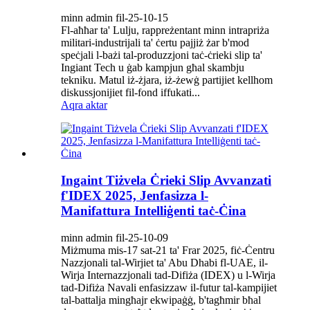
minn admin fil-25-10-15
Fl-aħħar ta' Lulju, rappreżentant minn intrapriża
militari-industrijali ta' ċertu pajjiż żar b'mod
speċjali l-bażi tal-produzzjoni taċ-ċrieki slip ta'
Ingiant Tech u ġab kampjun għal skambju
tekniku. Matul iż-żjara, iż-żewġ partijiet kellhom
diskussjonijiet fil-fond iffukati...
Aqra aktar
Ingaint Tiżvela Ċrieki Slip Avvanzati
f'IDEX 2025, Jenfasizza l-
Manifattura Intelliġenti taċ-Ċina
minn admin fil-25-10-09
Miżmuma mis-17 sat-21 ta' Frar 2025, fiċ-Ċentru
Nazzjonali tal-Wirjiet ta' Abu Dhabi fl-UAE, il-
Wirja Internazzjonali tad-Difiża (IDEX) u l-Wirja
tad-Difiża Navali enfasizzaw il-futur tal-kampijiet
tal-battalja mingħajr ekwipaġġ, b'tagħmir bħal