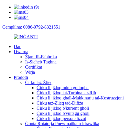
Ċemplilna: 0086-0792-8321551
Dar
Dwarna
Żjara fil-Fabbrika
Is-Sieħeb Tagħna
Ċertifikat
Wirja
Prodotti
Ċirku taż-Żlieq
Ċirku li jiżloq minn ġo toqba
Ċirku li jiżloq tat-Turbina tar-Riħ
Ċirku li jiżloq għall-Makkinarju tal-Kostruzzjoni
Ċirku taż-Żlieq tad-Difiża
Ċirku li jiżloq b'kurrent għoli
Ċirku li jiżloq b'vultaġġ għoli
Ċirku li jiżloq personalizzat
Ġonta Rotatorja Pnewmatika u Idrawlika