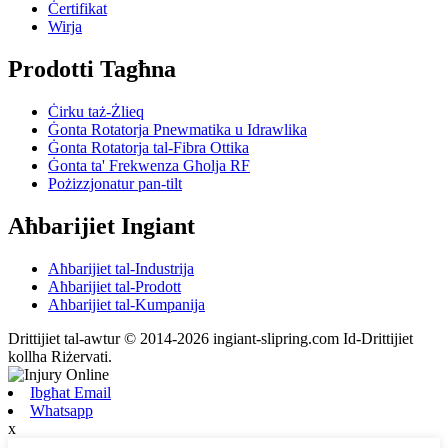
Ċertifikat
Wirja
Prodotti Tagħna
Ċirku taż-Żlieq
Ġonta Rotatorja Pnewmatika u Idrawlika
Ġonta Rotatorja tal-Fibra Ottika
Ġonta ta' Frekwenza Għolja RF
Pożizzjonatur pan-tilt
Aħbarijiet Ingiant
Aħbarijiet tal-Industrija
Aħbarijiet tal-Prodott
Aħbarijiet tal-Kumpanija
Drittijiet tal-awtur © 2014-2026 ingiant-slipring.com Id-Drittijiet
kollha Riżervati.
Ibgħat Email
Whatsapp
x