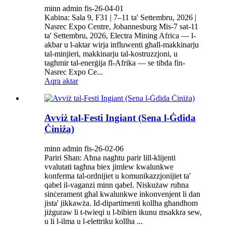
minn admin fis-26-04-01
Kabina: Sala 9, F31 | 7–11 ta' Settembru, 2026 |
Nasrec Expo Centre, Johannesburg Mis-7 sat-11
ta' Settembru, 2026, Electra Mining Africa — l-
akbar u l-aktar wirja influwenti għall-makkinarju
tal-minjieri, makkinarju tal-kostruzzjoni, u
tagħmir tal-enerġija fl-Afrika — se tibda fin-
Nasrec Expo Ce...
Aqra aktar
Avviż tal-Festi Ingiant (Sena l-Ġdida
Ċiniża)
minn admin fis-26-02-06
Pariri Sħan: Aħna nagħtu parir lill-klijenti
vvalutati tagħna biex jimlew kwalunkwe
konferma tal-ordnijiet u komunikazzjonijiet ta'
qabel il-vaganzi minn qabel. Niskużaw ruħna
sinċerament għal kwalunkwe inkonvenjent li dan
jista' jikkawża. Id-dipartimenti kollha għandhom
jiżguraw li t-twieqi u l-bibien ikunu msakkra sew,
u li l-ilma u l-elettriku kollha ...