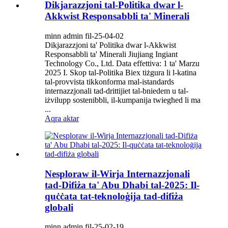
Dikjarazzjoni tal-Politika dwar l-
Akkwist Responsabbli ta' Minerali
minn admin fil-25-04-02
Dikjarazzjoni ta' Politika dwar l-Akkwist
Responsabbli ta' Minerali Jiujiang Ingiant
Technology Co., Ltd. Data effettiva: 1 ta' Marzu
2025 ‌I. Skop tal-Politika‌ Biex tiżgura li l-katina
tal-provvista tikkonforma mal-istandards
internazzjonali tad-drittijiet tal-bniedem u tal-
iżvilupp sostenibbli, il-kumpanija twiegħed li ma
...
Aqra aktar
Nesploraw il-Wirja Internazzjonali
tad-Difiża ta' Abu Dhabi tal-2025: Il-
quċċata tat-teknoloġija tad-difiża
globali
minn admin fil-25-02-19