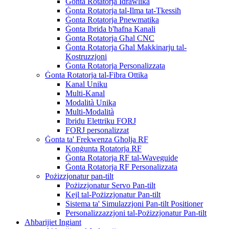
Ġonta Rotatorja Idrawlika
Ġonta Rotatorja tal-Ilma tat-Tkessiħ
Ġonta Rotatorja Pnewmatika
Ġonta Ibrida b'ħafna Kanali
Ġonta Rotatorja Għal CNC
Ġonta Rotatorja Għal Makkinarju tal-
Kostruzzjoni
Ġonta Rotatorja Personalizzata
Ġonta Rotatorja tal-Fibra Ottika
Kanal Uniku
Multi-Kanal
Modalità Unika
Multi-Modalità
Ibridu Elettriku FORJ
FORJ personalizzat
Ġonta ta' Frekwenza Għolja RF
Konġunta Rotatorja RF
Ġonta Rotatorja RF tal-Waveguide
Ġonta Rotatorja RF Personalizzata
Pożizzjonatur pan-tilt
Pożizzjonatur Servo Pan-tilt
Kejl tal-Pożizzjonatur Pan-tilt
Sistema ta' Simulazzjoni Pan-tilt Positioner
Personalizzazzjoni tal-Pożizzjonatur Pan-tilt
Aħbarijiet Ingiant