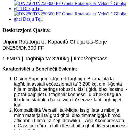
Deskrizzjoni Qasira:
Unjoni Rotatorja ta' Kapaċità Għolja tas-Serje
DN250/DN300 FF
1.6MPa | Tagħbija ta' 3200kg | Ilma/Żejt/Gass
Karatteristiċi u Benefiċċji Ewlenin:
Disinn Superjuri li Jġorr it-Tagħbija: B'kapaċità ta'
tagħbija assjali eċċezzjonali ta' 3,200 kg, din il-ġonta
hija mibnija b'berings robusti u kisi riġidu biex isostnu l-
piż tal-pajpijiet u t-tagħmir konnessi, u b'hekk tiżgura
tħaddim stabbli u ħajja twila ta' servizz taħt tagħbijiet
tqal.
Kompatibilità Versatili tal-Midja: Issiġillata u mibnija
minn materjali ta' grad għoli biex timmaniġġja b'mod
affidabbli l-Ilma, iż-Żejt Idrawliku, l-Arja Kkompressata,
u Gassijiet oħra, u toffri flessibbiltà għal diversi proċessi