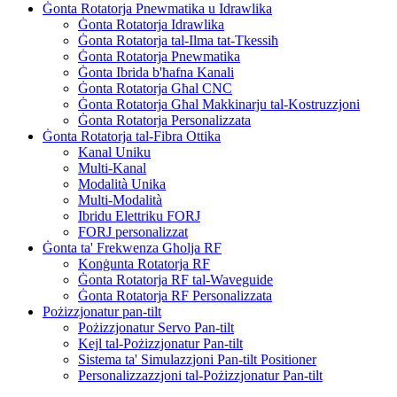
Ġonta Rotatorja Pnewmatika u Idrawlika
Ġonta Rotatorja Idrawlika
Ġonta Rotatorja tal-Ilma tat-Tkessiħ
Ġonta Rotatorja Pnewmatika
Ġonta Ibrida b'ħafna Kanali
Ġonta Rotatorja Għal CNC
Ġonta Rotatorja Għal Makkinarju tal-Kostruzzjoni
Ġonta Rotatorja Personalizzata
Ġonta Rotatorja tal-Fibra Ottika
Kanal Uniku
Multi-Kanal
Modalità Unika
Multi-Modalità
Ibridu Elettriku FORJ
FORJ personalizzat
Ġonta ta' Frekwenza Għolja RF
Konġunta Rotatorja RF
Ġonta Rotatorja RF tal-Waveguide
Ġonta Rotatorja RF Personalizzata
Pożizzjonatur pan-tilt
Pożizzjonatur Servo Pan-tilt
Kejl tal-Pożizzjonatur Pan-tilt
Sistema ta' Simulazzjoni Pan-tilt Positioner
Personalizzazzjoni tal-Pożizzjonatur Pan-tilt