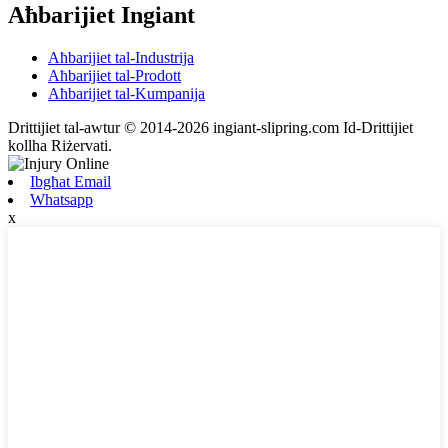
Aħbarijiet Ingiant
Aħbarijiet tal-Industrija
Aħbarijiet tal-Prodott
Aħbarijiet tal-Kumpanija
Drittijiet tal-awtur © 2014-2026 ingiant-slipring.com Id-Drittijiet
kollha Riżervati.
Ibgħat Email
Whatsapp
x