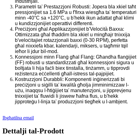
industrijali.
Parametri ta' Prestazzjoni Robusti: Jopera bla xkiel taħt
pressjonijiet sa 1.6 MPa u f'firxa wiesgħa ta' temperaturi
minn -40°C sa +120°C, u b'hekk ikun adattat għal klimi
u kundizzjonijiet operattivi differenti.
Preċiżjoni għal Applikazzjonijiet b'Veloċità Baxxa:
Ottimizzata għal tħaddim bla xkiel u mingħajr tnixxija
b'veloċitajiet rotazzjonali baxxi (0-30 RPM), perfetta
għal nixxiefa kbar, kalendarji, miksers, u tagħmir tqil
ieħor li jdur bil-mod.
Konnessjoni minn Flanġ għal Flanġ: Għandha flanġijiet
(FF) robusti u standardizzati għal konnessjoni sigura u
boltjata li hija faċli biex tinstalla, tinżamm, u tipprovdi
reżistenza eċċellenti għall-istress tal-pajpijiet.
Kostruzzjoni Durabbli: Komponenti inġinerizzati bi
preċiżjoni u siġilli ta' kwalità għolja jimminimizzaw l-
użu, inaqqsu l-ħtiġijiet ta' manutenzjoni, u jipprevjenu
tnixxijiet ta' fluwidi li jiswew ħafna flus, u b'hekk
jipproteġu l-linja ta' produzzjoni tiegħek u l-ambjent.
Ibgħatilna email
Dettalji tal-Prodott