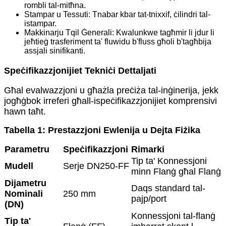
rombli tal-mitħna.
Stampar u Tessuti: Tnabar kbar tat-tnixxif, ċilindri tal-
istampar.
Makkinarju Tqil Ġenerali: Kwalunkwe tagħmir li jdur li
jeħtieġ trasferiment ta' fluwidu b'fluss għoli b'tagħbija
assjali sinifikanti.
Speċifikazzjonijiet Tekniċi Dettaljati
Għal evalwazzjoni u għażla preċiża tal-inġinerija, jekk
jogħġbok irreferi għall-ispeċifikazzjonijiet komprensivi
hawn taħt.
Tabella 1: Prestazzjoni Ewlenija u Dejta Fiżika
Parametru
Speċifikazzjoni
Rimarki
Tip ta' Konnessjoni
Mudell
Serje DN250-FF
minn Flanġ għal Flanġ
Dijametru
Daqs standard tal-
Nominali
250 mm
pajp/port
(DN)
Konnessjoni tal-flanġ
Tip ta'