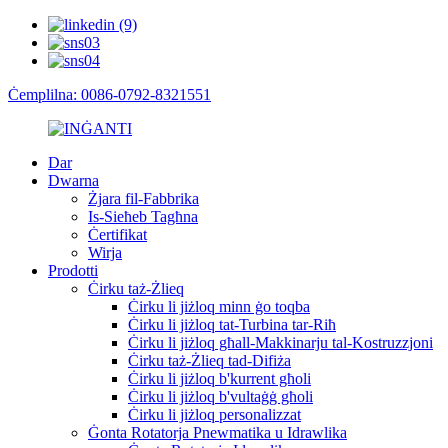
Ċemplilna: 0086-0792-8321551
Dar
Dwarna
Żjara fil-Fabbrika
Is-Sieħeb Tagħna
Ċertifikat
Wirja
Prodotti
Ċirku taż-Żlieq
Ċirku li jiżloq minn ġo toqba
Ċirku li jiżloq tat-Turbina tar-Riħ
Ċirku li jiżloq għall-Makkinarju tal-Kostruzzjoni
Ċirku taż-Żlieq tad-Difiża
Ċirku li jiżloq b'kurrent għoli
Ċirku li jiżloq b'vultaġġ għoli
Ċirku li jiżloq personalizzat
Ġonta Rotatorja Pnewmatika u Idrawlika