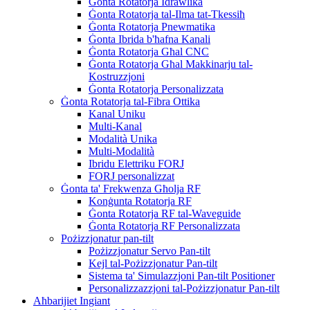
Ġonta Rotatorja Idrawlika
Ġonta Rotatorja tal-Ilma tat-Tkessiħ
Ġonta Rotatorja Pnewmatika
Ġonta Ibrida b'ħafna Kanali
Ġonta Rotatorja Għal CNC
Ġonta Rotatorja Għal Makkinarju tal-
Kostruzzjoni
Ġonta Rotatorja Personalizzata
Ġonta Rotatorja tal-Fibra Ottika
Kanal Uniku
Multi-Kanal
Modalità Unika
Multi-Modalità
Ibridu Elettriku FORJ
FORJ personalizzat
Ġonta ta' Frekwenza Għolja RF
Konġunta Rotatorja RF
Ġonta Rotatorja RF tal-Waveguide
Ġonta Rotatorja RF Personalizzata
Pożizzjonatur pan-tilt
Pożizzjonatur Servo Pan-tilt
Kejl tal-Pożizzjonatur Pan-tilt
Sistema ta' Simulazzjoni Pan-tilt Positioner
Personalizzazzjoni tal-Pożizzjonatur Pan-tilt
Aħbarijiet Ingiant