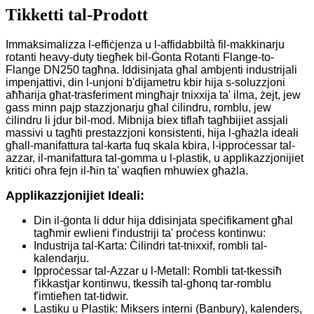
Tikketti tal-Prodott
Immaksimalizza l-effiċjenza u l-affidabbiltà fil-makkinarju
rotanti heavy-duty tiegħek bil-Ġonta Rotanti Flange-to-
Flange DN250 tagħna. Iddisinjata għal ambjenti industrijali
impenjattivi, din l-unjoni b'dijametru kbir hija s-soluzzjoni
aħħarija għat-trasferiment mingħajr tnixxija ta' ilma, żejt, jew
gass minn pajp stazzjonarju għal ċilindru, romblu, jew
ċilindru li jdur bil-mod. Mibnija biex tiflaħ tagħbijiet assjali
massivi u tagħti prestazzjoni konsistenti, hija l-għażla ideali
għall-manifattura tal-karta fuq skala kbira, l-ipproċessar tal-
azzar, il-manifattura tal-gomma u l-plastik, u applikazzjonijiet
kritiċi oħra fejn il-ħin ta' waqfien mhuwiex għażla.
Applikazzjonijiet Ideali:
Din il-ġonta li ddur hija ddisinjata speċifikament għal
tagħmir ewlieni f'industriji ta' proċess kontinwu:
Industrija tal-Karta: Ċilindri tat-tnixxif, rombli tal-
kalendarju.
Ipproċessar tal-Azzar u l-Metall: Rombli tat-tkessiħ
f'ikkastjar kontinwu, tkessiħ tal-għonq tar-romblu
f'imtieħen tat-tidwir.
Lastiku u Plastik: Miksers interni (Banbury), kalenders,