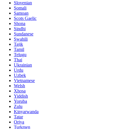
Slovenian
Somali
Samoan
Scots Gaelic
Shona
Sindhi
Sundanese
Swahili
Tajik
Tamil
Telugu
Thai
Ukrainian
Urdu
Uzbek
Vietnamese
Welsh
Xhosa
Yiddish
Yoruba
Zulu
Kinyarwanda
Tatar
Oriya
Turkmen