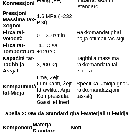
Flanġ (FF)
imbarrat skont l-
Konnessjoni
istandard
Pressjoni
1.6 MPa (~232
Massima tax-
PSI)
Xogħol
Firxa tal-
Rakkomandat għal
0 – 30 r/min
Veloċità
ħajja ottimali tas-siġill
Firxa tat-
-40°C sa
Temperatura
+120°C
Kapaċità tat-
Tagħbija massima
Tagħbija
3,200 kg
rakkomandata tal-
Assjali
ispinta
Ilma, Żejt
Lubrikanti, Żejt
Speċifika l-midja għar-
Kompatibilità
Idrawliku, Arja
rakkomandazzjoni
tal-Midja
Kompressata,
tas-siġill
Gassijiet Inerti
Tabella 2: Gwida Standard għall-Materjali u l-Midja
Materjal
Komponent
Noti
Standard