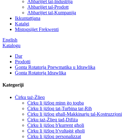
Aħbarijiet tal-Industrija
Aħbarijiet tal-Prodott
Aħbarijiet tal-Kumpanija
Ikkuntattjana
Katalgi
Mistoqsijiet Frekwenti
English
Katalogu
Dar
Prodotti
Ġonta Rotatorja Pnewmatika u Idrawlika
Ġonta Rotatorja Idrawlika
Kategoriji
Ċirku taż-Żlieq
Ċirku li jiżloq minn ġo toqba
Ċirku li jiżloq tat-Turbina tar-Riħ
Ċirku li jiżloq għall-Makkinarju tal-Kostruzzjoni
Ċirku taż-Żlieq tad-Difiża
Ċirku li jiżloq b'kurrent għoli
Ċirku li jiżloq b'vultaġġ għoli
Ċirku li jiżloq personalizzat