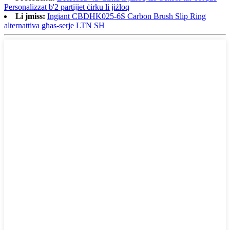
Personalizzat b'2 partijiet ċirku li jiżloq
Li jmiss:
Ingiant CBDHK025-6S Carbon Brush Slip Ring
alternattiva għas-serje LTN SH