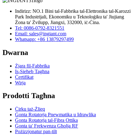
Indirizz: NO.1 Bini tal-Fabbrika tal-Elettronika tal-Karozzi
Park Industrijali, Ekonomiku u Teknoloġiku ta' Jiujiang
Żona ta' Żvilupp, Jiangxi, 332000, iċ-Ċina.
Tel: 0086-0792-8321551
Email:
sales@ingiant.com
Whatsapp: +86 13879297499
Dwarna
Żjara fil-Fabbrika
Is-Sieħeb Tagħna
Ċertifikat
Wirja
Prodotti Tagħna
Ċirku taż-Żlieq
Ġonta Rotatorja Pnewmatika u Idrawlika
Ġonta Rotatorja tal-Fibra Ottika
Ġonta ta' Frekwenza Għolja RF
Pożizzjonatur pan-tilt