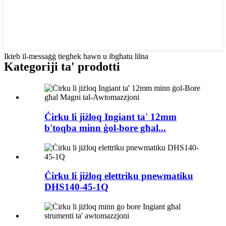
Ikteb il-messaġġ tiegħek hawn u ibgħatu lilna
Kategoriji ta' prodotti
Ċirku li jiżloq Ingiant ta' 12mm
b'toqba minn ġol-bore għal...
Ċirku li jiżloq elettriku pnewmatiku
DHS140-45-1Q