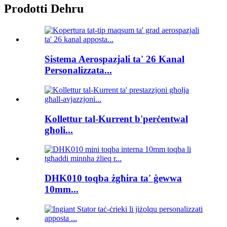
Prodotti Dehru
Sistema Aerospazjali ta' 26 Kanal
Personalizzata...
Kollettur tal-Kurrent b'perċentwal
għoli...
DHK010 toqba żgħira ta' ġewwa
10mm...