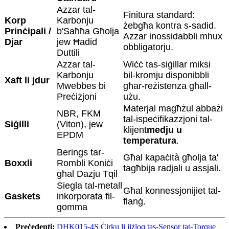
Azzar tal-
Finitura standard:
Korp
Karbonju
żebgħa kontra s-sadid.
Prinċipali /
b'Saħħa Għolja
Azzar inossidabbli mhux
Djar
jew Ħadid
obbligatorju.
Duttili
Azzar tal-
Wiċċ tas-siġillar miksi
Karbonju
bil-kromju disponibbli
Xaft li jdur
Mwebbes bi
għar-reżistenza għall-
Preċiżjoni
użu.
Materjal magħżul abbażi
NBR, FKM
tal-ispeċifikazzjoni tal-
Siġilli
(Viton), jew
klijent
medju u
EPDM
temperatura
.
Berings tar-
Għal kapaċità għolja ta'
Boxxli
Rombli Koniċi
tagħbija radjali u assjali.
għal Dazju Tqil
Siegla tal-metall
Għal konnessjonijiet tal-
Gaskets
inkorporata fil-
flanġ.
gomma
Preċedenti:
DHK015-4S Ċirku li jiżloq tas-Sensor tat-Torque