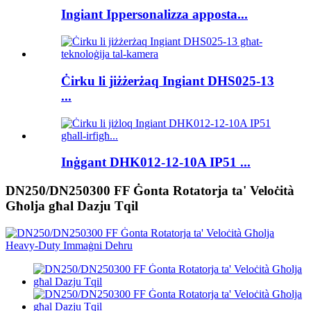
Ingiant Ippersonalizza apposta...
Ċirku li jiżżerżaq Ingiant DHS025-13
...
Inġgant DHK012-12-10A IP51 ...
DN250/DN250300 FF Ġonta Rotatorja ta' Veloċità
Għolja għal Dazju Tqil