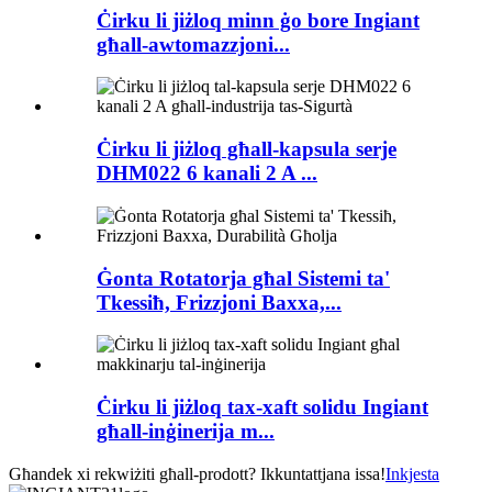
Ċirku li jiżloq minn ġo bore Ingiant
għall-awtomazzjoni...
Ċirku li jiżloq għall-kapsula serje
DHM022 6 kanali 2 A ...
Ġonta Rotatorja għal Sistemi ta'
Tkessiħ, Frizzjoni Baxxa,...
Ċirku li jiżloq tax-xaft solidu Ingiant
għall-inġinerija m...
Għandek xi rekwiżiti għall-prodott? Ikkuntattjana issa!
Inkjesta